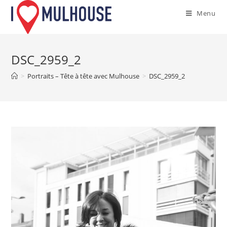
Skip
Menu
to
content
DSC_2959_2
>
Portraits – Tête à tête avec Mulhouse
>
DSC_2959_2