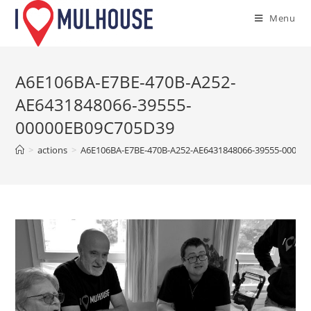
Skip
Menu
to
content
A6E106BA-E7BE-470B-A252-
AE6431848066-39555-
00000EB09C705D39
>
actions
>
A6E106BA-E7BE-470B-A252-AE6431848066-39555-00000