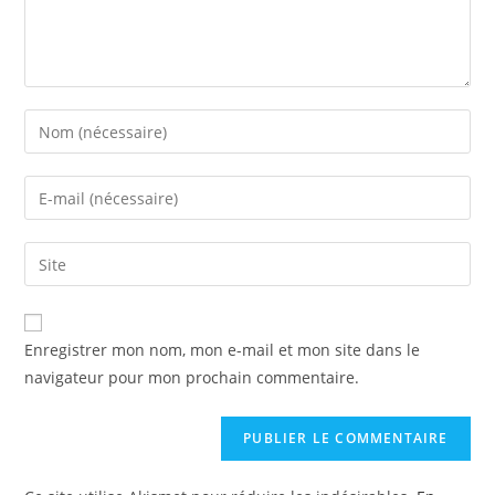
Enter
your
name
Enter
or
your
username
email
Enter
to
address
your
comment
to
website
comment
URL
Enregistrer mon nom, mon e-mail et mon site dans le
(optional)
navigateur pour mon prochain commentaire.