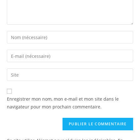
Enter
your
name
Enter
or
your
username
email
Enter
to
address
your
comment
to
website
comment
URL
Enregistrer mon nom, mon e-mail et mon site dans le
(optional)
navigateur pour mon prochain commentaire.