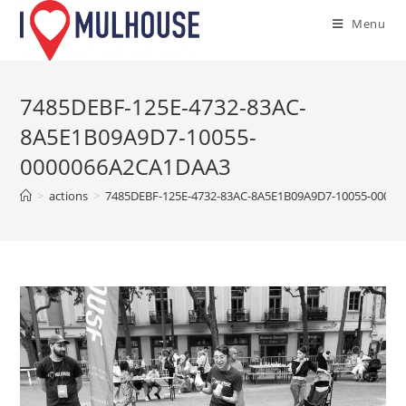
Skip
Menu
to
content
7485DEBF-125E-4732-83AC-
8A5E1B09A9D7-10055-
0000066A2CA1DAA3
>
actions
>
7485DEBF-125E-4732-83AC-8A5E1B09A9D7-10055-0000