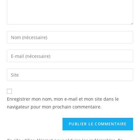
Enter
your
name
Enter
or
your
username
email
Enter
to
address
your
comment
to
website
comment
URL
Enregistrer mon nom, mon e-mail et mon site dans le
(optional)
navigateur pour mon prochain commentaire.