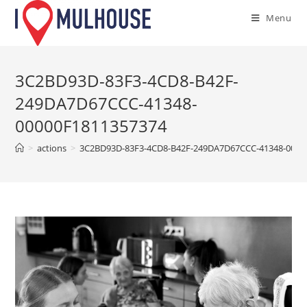
Skip
Menu
to
content
3C2BD93D-83F3-4CD8-B42F-
249DA7D67CCC-41348-
00000F1811357374
>
actions
>
3C2BD93D-83F3-4CD8-B42F-249DA7D67CCC-41348-0000