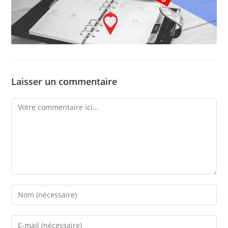
Laisser un commentaire
Comment
Enter
your
name
Enter