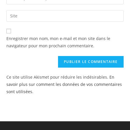
or
your
username
email
Enter
to
address
your
comment
to
website
comment
URL
Enregistrer mon nom, mon e-mail et mon site dans le
(optional)
navigateur pour mon prochain commentaire.
Ce site utilise Akismet pour réduire les indésirables.
En
savoir plus sur comment les données de vos commentaires
sont utilisées
.