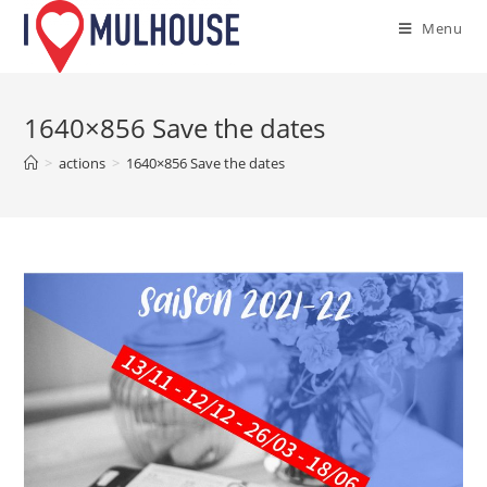
Skip
Menu
to
content
1640×856 Save the dates
>
actions
>
1640×856 Save the dates