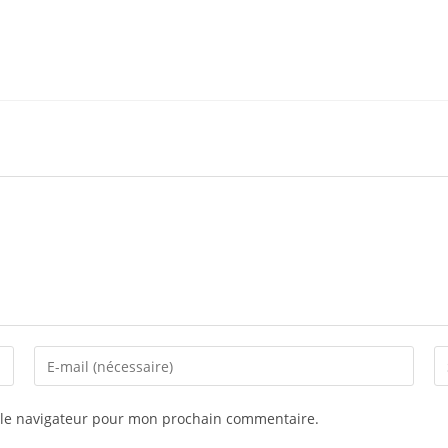
Enter
En
your
yo
email
we
 le navigateur pour mon prochain commentaire.
address
U